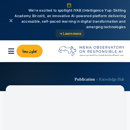
We're excited to spotlight IYAB (Intelligence Yup-Skilling
Academy Birzeit), an innovative AI-powered platform delivering
×
accessible, self-paced learning in digital transformation and
emerging technologies.
Learn more →
تعاون معنا
Publication
Knowledge Hub