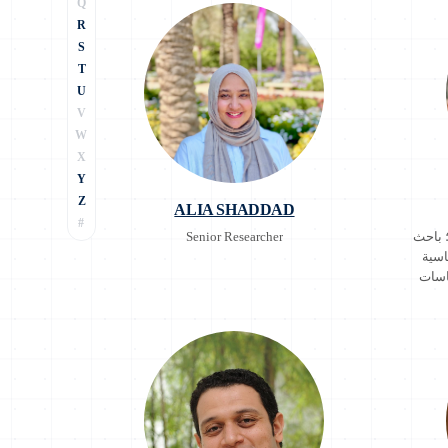
Q
R
S
T
U
V
W
X
Y
Z
ALIA SHADDAD
#
 باحث
Senior Researcher
اسية
 السياسات