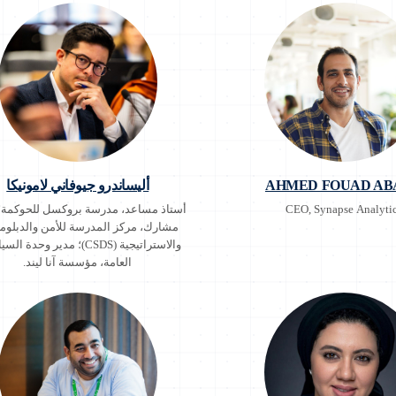
Azhar University in Gaza
AHMED FOUAD AB
أليساندرو جيوفاني لامونيكا
CEO, Synapse Analyti
أستاذ مساعد، مدرسة بروكسل للحوكمة؛
مشارك، مركز المدرسة للأمن والدبلوم
والاستراتيجية (CSDS)؛ مدير وحدة
العامة، مؤسسة آنا ليند.