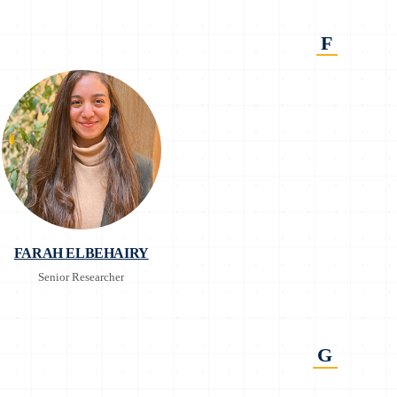
F
FARAH ELBEHAIRY
Senior Researcher
G