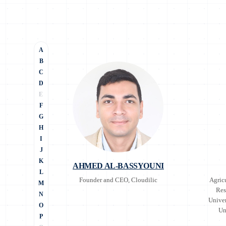
A
B
C
D
E
F
G
H
I
J
K
AHMED AL-BASSYOUNI
L
Founder and CEO, Cloudilic
Agric
M
Res
N
Univer
O
Un
P
Agric