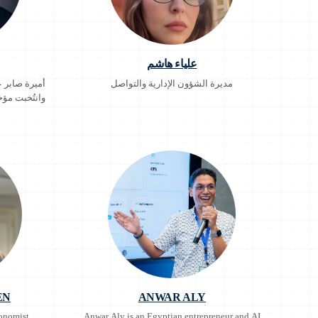
علياء هاشم
مديرة الشؤون الإدارية والتواصل
أميرة صابر
وانتُخبت مؤخ
EN
ANWAR ALY
onomist
Anwar Aly is an Egyptian entrepreneur and AI