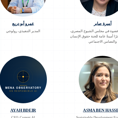
أميرة صابر
عمرو أبو دريع
 عضوة في مجلس الشيوخ المصري،
المدير التنفيذي، رولوجي
رًا أمينةً عامة للجنة حقوق الإنسان
والتضامن الاجتماعي
AYAH BDEIR
ASMA BEN HASS
CEO, Current AI
Sustainable Development Ec