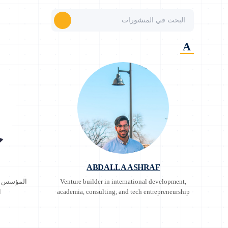
A
ABDALLA ASHRAF
Venture builder in international development,
المؤسس وا
academia, consulting, and tech entrepreneurship
ا